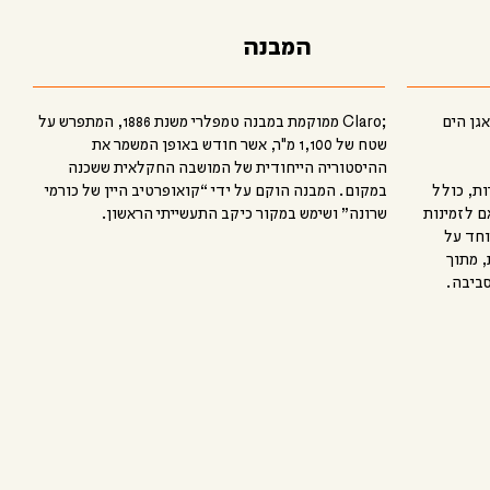
המבנה
גן הים
;Claro ממוקמת במבנה טמפלרי משנת 1886, המתפרש על
שטח של 1,100 מ"ר, אשר חודש באופן המשמר את
ההיסטוריה הייחודית של המושבה החקלאית ששכנה
ות ופירות, כולל
במקום. המבנה הוקם על ידי “קואופרטיב היין של כורמי
ם לזמינות
שרונה” ושימש במקור כיקב התעשייתי הראשון.
וחד על
, מתוך
ביבה.