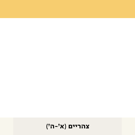
צהריים (א׳-ה׳)